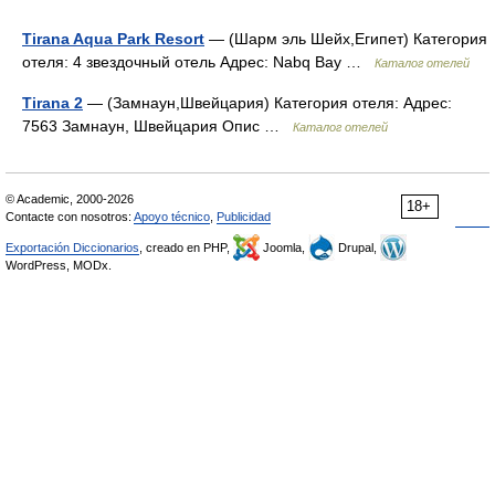
Tirana Aqua Park Resort
— (Шарм эль Шейх,Египет) Категория
отеля: 4 звездочный отель Адрес: Nabq Bay …
Каталог отелей
Tirana 2
— (Замнаун,Швейцария) Категория отеля: Адрес:
7563 Замнаун, Швейцария Опис …
Каталог отелей
© Academic, 2000-2026
18+
Contacte con nosotros:
Apoyo técnico
,
Publicidad
Exportación Diccionarios
, creado en PHP,
Joomla,
Drupal,
WordPress, MODx.