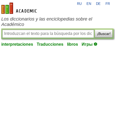
RU
EN
DE
FR
es-academic.com
Los diccionarios y las enciclopedias sobre el
Académico
¡Buscar!
interpretaciones
Traducciones
libros
Игры ⚽