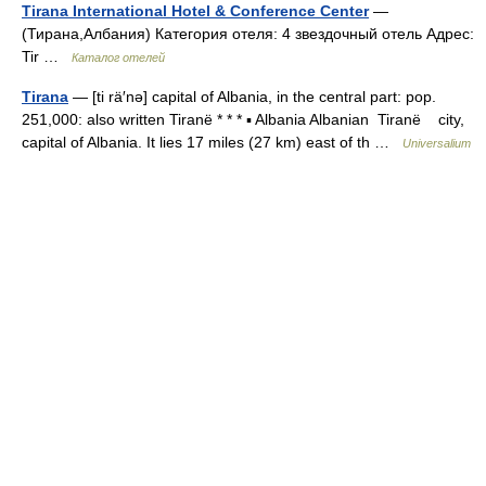
Tirana International Hotel & Conference Center
—
(Тирана,Албания) Категория отеля: 4 звездочный отель Адрес:
Tir …
Каталог отелей
Tirana
— [ti rä′nə] capital of Albania, in the central part: pop.
251,000: also written Tiranë * * * ▪ Albania Albanian Tiranë city,
capital of Albania. It lies 17 miles (27 km) east of th …
Universalium